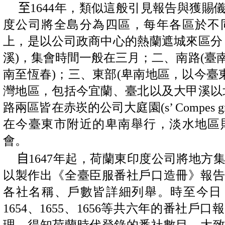
至
1644年，類似這般引見報告與獲賜
度公司將全島分為四區，每年各區於不
上，是以公司政商中心的熱蘭遮城來區分
溪)，集會時間一般在三月；二、南路(臺
南至恆春)；三、東部(卑南地區，以今臺
灣地區，包括今宜蘭、臺北以及大甲溪以
路兩區皆在赤崁的公司大庭園(s’ Compes gr
在今臺東市附近的卑南舉行，淡水地區
會。
自
1647年起，荷蘭東印度公司將地方
以製作出《全臺臣服番社戶口造冊》報
各社名稱、戶數皆詳細列舉。時至今日，留存
1654、1655、1656等共六年的番社
理，得知荷蘭時代登錄的番社數目，大