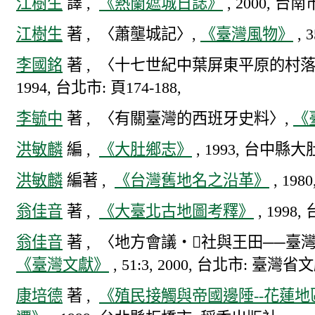
江樹生
譯 ,
《熱蘭遮城日誌》
, 2000, 台
江樹生
著 , 〈蕭壟城記〉,
《臺灣風物》
, 3
李國銘
著 , 〈十七世紀中葉屏東平原的村
1994, 台北市: 頁174-188,
李毓中
著 , 〈有關臺灣的西班牙史料〉,
《
洪敏麟
編 ,
《大肚鄉志》
, 1993, 台中縣
洪敏麟
編著 ,
《台灣舊地名之沿革》
, 19
翁佳音
著 ,
《大臺北古地圖考釋》
, 199
翁佳音
著 , 〈地方會議‧社與王田──臺
《臺灣文獻》
, 51:3, 2000, 台北市: 臺灣省
康培德
著 ,
《殖民接觸與帝國邊陲--花蓮