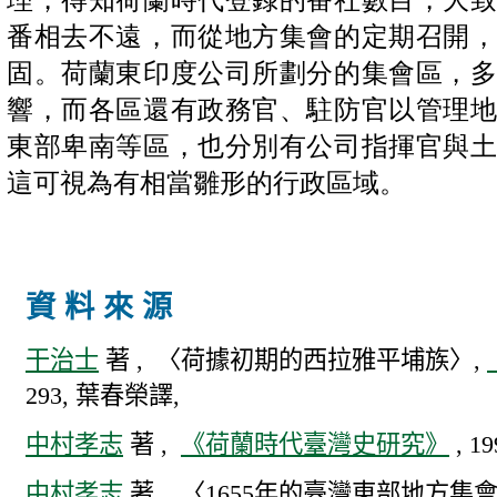
番相去不遠，而從地方集會的定期召開
固。荷蘭東印度公司所劃分的集會區，
響，而各區還有政務官、駐防官以管理
東部卑南等區，也分別有公司指揮官與
這可視為有相當雛形的行政區域。
資料來源
干治士
著 , 〈荷據初期的西拉雅平埔族〉,
293, 葉春榮譯,
中村孝志
著 ,
《荷蘭時代臺灣史研究》
, 
中村孝志
著 , 〈1655年的臺灣東部地方集會