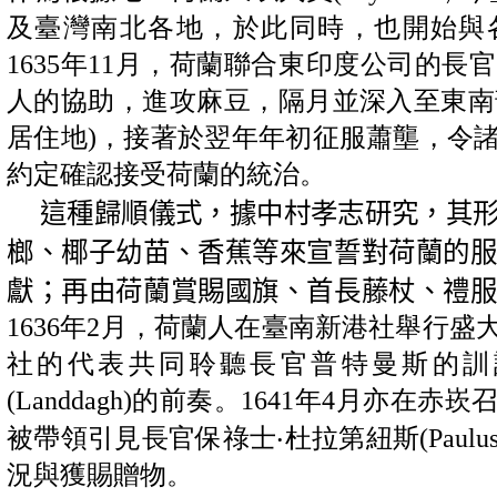
及臺灣南北各地，於此同時，也開始與
1635年11月，荷蘭聯合東印度公司的長官普
人的協助，進攻麻豆，隔月並深入至東南部山
居住地)，接著於翌年年初征服蕭壟，令
約定確認接受荷蘭的統治。
這種歸順儀式，據中村孝志研究，其
榔、椰子幼苗、香蕉等來宣誓對荷蘭的
獻；再由荷蘭賞賜國旗、首長藤杖、禮
1636年2月，荷蘭人在臺南新港社舉行
社的代表共同聆聽長官普特曼斯的訓
(Landdagh)的前奏。1641年4月亦
被帶領引見長官保祿士‧杜拉第紐斯(Paulus T
況與獲賜贈物。