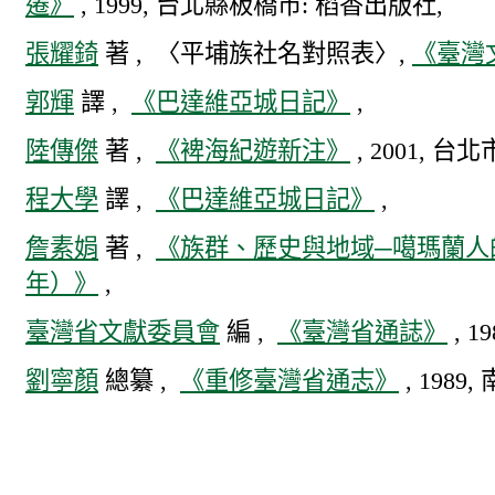
遷》
, 1999, 台北縣板橋市: 稻香出版社,
張耀錡
著 , 〈平埔族社名對照表〉,
《臺灣
郭輝
譯 ,
《巴達維亞城日記》
,
陸傳傑
著 ,
《裨海紀遊新注》
, 2001, 台
程大學
譯 ,
《巴達維亞城日記》
,
詹素娟
著 ,
《族群、歷史與地域─噶瑪蘭人的
年）》
,
臺灣省文獻委員會
編 ,
《臺灣省通誌》
, 
劉寧顏
總纂 ,
《重修臺灣省通志》
, 198